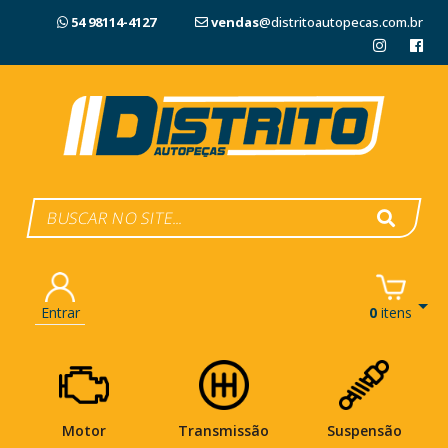
54 98114-4127
vendas
@distritoautopecas.com.br
Entrar
0
itens
Motor
Transmissão
Suspensão